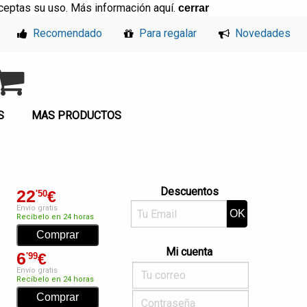
, aceptas su uso. Más información
aquí
.
cerrar
Recomendado
Para regalar
Novedades
S
MAS PRODUCTOS
Descuentos
22
€
'50
Envío gratis
Recíbelo en 24 horas
Mi cuenta
6
€
'99
Envío gratis
Recíbelo en 24 horas