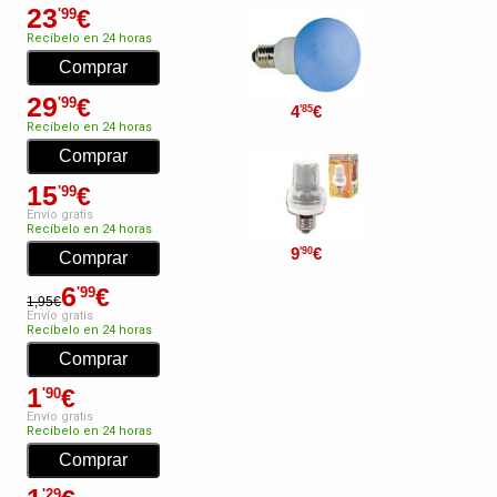
23
€
'99
Recíbelo en 24 horas
29
€
'99
4
€
'85
Recíbelo en 24 horas
15
€
'99
Envío gratis
Recíbelo en 24 horas
9
€
'90
6
€
'99
1,95€
Envío gratis
Recíbelo en 24 horas
1
€
'90
Envío gratis
Recíbelo en 24 horas
'29