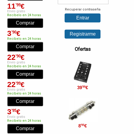
11
€
'99
Recuperar contraseña
Envío gratis
Recíbelo en 24 horas
3
€
'90
Recíbelo en 24 horas
Ofertas
22
€
'90
Envío gratis
Recíbelo en 24 horas
22
€
'99
39
€
'99
Envío gratis
Recíbelo en 24 horas
3
€
'95
Envío gratis
Recíbelo en 24 horas
8
€
'95