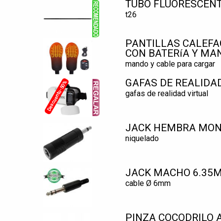
TUBO FLUORESCENT
t26
PANTILLAS CALEFAC
CON BATERíA Y MA
mando y cable para cargar
GAFAS DE REALIDA
Descuento -50%
gafas de realidad virtual
JACK HEMBRA MON
niquelado
JACK MACHO 6.35
cable Ø 6mm
PINZA COCODRILO 