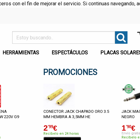
rceros con el fin de mejorar el servicio. Si continuas navegando
HERRAMIENTAS
ESPECTÁCULOS
PLACAS SOLARE
PROMOCIONES
ENA
CONECTOR JACK CHAPADO ORO 3.5
JACK MA
W 220V G9
MM HEMBRA A 3,5MM HE
NEGRO
2
1
€
€
'99
'90
Envío grati
Recíbelo en 24 horas
s
Recíbelo e