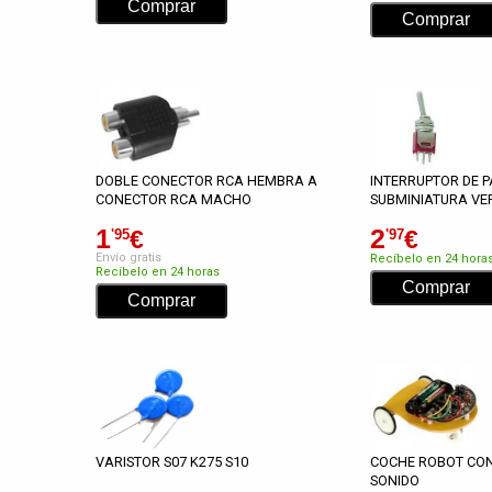
DOBLE CONECTOR RCA HEMBRA A
INTERRUPTOR DE 
CONECTOR RCA MACHO
SUBMINIATURA VE
1
2
€
€
'95
'97
Envío gratis
Recíbelo en 24 hora
Recíbelo en 24 horas
VARISTOR S07 K275 S10
COCHE ROBOT CON
SONIDO