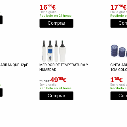
16
17
€
€
'99
'90
Envío gratis
Envío grati
s
Recíbelo en 24 horas
Recíbelo e
 ARRANQUE 12µF
MEDIDOR DE TEMPERATURA Y
CINTA AD
HUMEDAD
10M COL
49
1
€
€
'90
'59
59,90€
Envío gratis
Envío grati
s
Recíbelo en 24 horas
Recíbelo e