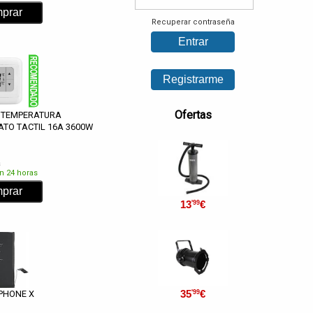
Recuperar contraseña
Ofertas
 TEMPERATURA
TO TACTIL 16A 3600W
s
n 24 horas
13
€
'99
35
€
'99
IPHONE X