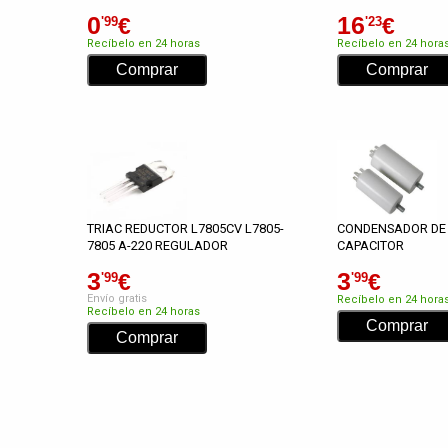
0
16
€
€
'99
'23
Recíbelo en 24 horas
Recíbelo en 24 hora
TRIAC REDUCTOR L7805CV L7805-
CONDENSADOR DE
7805 A-220 REGULADOR
CAPACITOR
3
3
€
€
'99
'99
Envío gratis
Recíbelo en 24 hora
Recíbelo en 24 horas