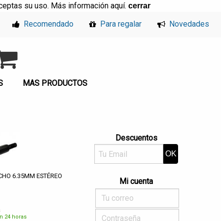
, aceptas su uso. Más información
aquí
.
cerrar
Recomendado
Para regalar
Novedades
S
MAS PRODUCTOS
Descuentos
CHO 6.35MM ESTÉREO
Mi cuenta
s
n 24 horas