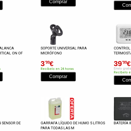
PALANCA
SOPORTE UNIVERSAL PARA
CONTROL
RTICAL ON OF
MICRÓFONO
TERMOSTA
3
39
€
€
'99
'99
Envío grati
s
Recíbelo en 24 horas
Recíbelo e
 SENSOR DE
GARRAFA LÍQUIDO DE HUMO 5 LITROS
BATERÍA 
PARA TODAS LAS M