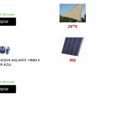
s
n 24 horas
29
€
'99
95
€
HESIVA AISLANTE 19MM X
OR AZUL
s
n 24 horas