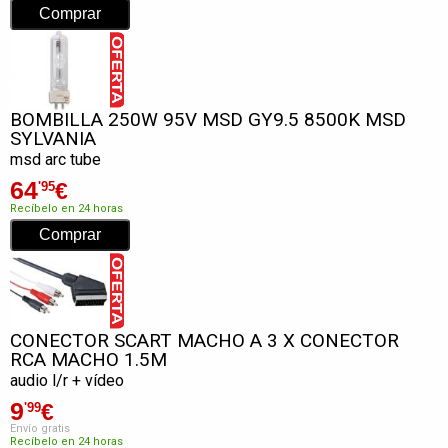
BOMBILLA 250W 95V MSD GY9.5 8500K MSD
SYLVANIA
msd arc tube
64
€
'95
Recíbelo en 24 horas
CONECTOR SCART MACHO A 3 X CONECTOR
RCA MACHO 1.5M
audio l/r + vídeo
9
€
'99
Envío gratis
Recíbelo en 24 horas