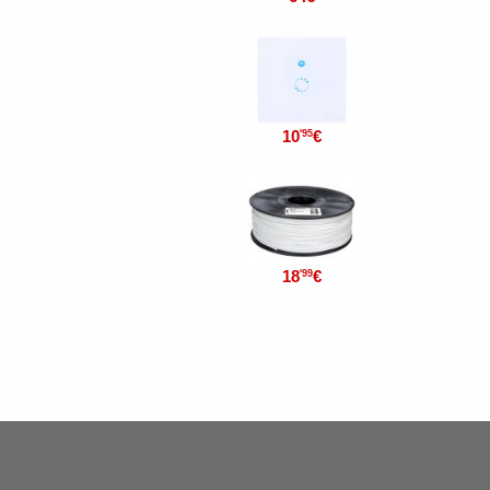
10
€
'95
18
€
'99