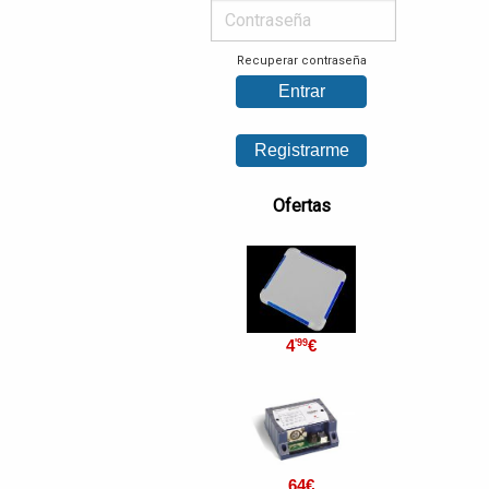
Recuperar contraseña
Ofertas
4
€
'99
64
€