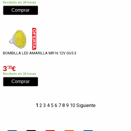
Recíbelo en 24 horas
BOMBILLA LED AMARILLA MR16 12V GU5.3
3
€
'35
Recíbelo en 24 horas
1
2
3
4
5
6
7
8
9
10
Siguiente