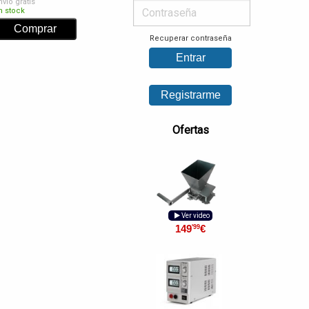
nvío gratis
n stock
Recuperar contraseña
Ofertas
Ver video
149
€
'99