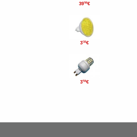
39
€
'99
3
€
'35
3
€
'59