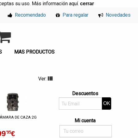
, aceptas su uso. Más información
aquí
.
cerrar
Recomendado
Para regalar
Novedades
S
MAS PRODUCTOS
Ver:
Descuentos
ÁMARA DE CAZA 2G
Mi cuenta
99
€
'95