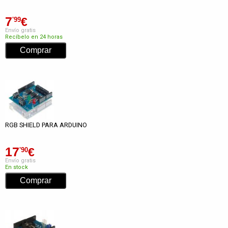
7
€
'99
Envío gratis
Recíbelo en 24 horas
RGB SHIELD PARA ARDUINO
17
€
'90
Envío gratis
En stock