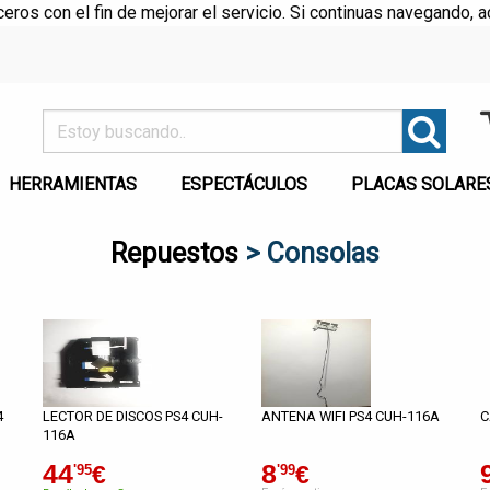
rceros con el fin de mejorar el servicio. Si continuas navegando
HERRAMIENTAS
ESPECTÁCULOS
PLACAS SOLARE
Repuestos
> Consolas
4
LECTOR DE DISCOS PS4 CUH-
ANTENA WIFI PS4 CUH-116A
C
116A
44
8
€
€
'95
'99