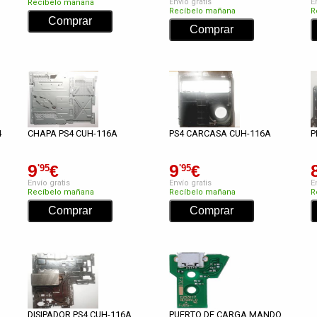
Envío gratis
E
Recíbelo mañana
Recíbelo mañana
R
4
CHAPA PS4 CUH-116A
PS4 CARCASA CUH-116A
P
9
9
€
€
'95
'95
Envío gratis
Envío gratis
E
Recíbelo mañana
Recíbelo mañana
R
DISIPADOR PS4 CUH-116A
PUERTO DE CARGA MANDO