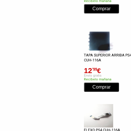
Recíbelo mañana
TAPA SUPERIOR ARRIBA PS
CUH-116A
12
€
'99
Envío gratis
Recíbelo mañana
FLEXO PS4 CUH-116A