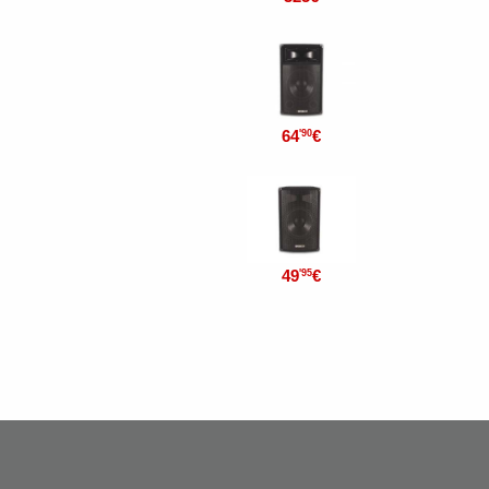
64
€
'90
49
€
'95