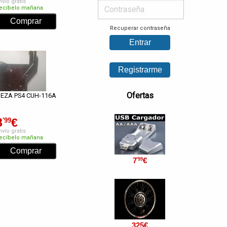
nvío gratis
ecíbelo mañana
Recuperar contraseña
Ofertas
IEZA PS4 CUH-116A
8
€
'99
nvío gratis
ecíbelo mañana
7
€
'99
325
€