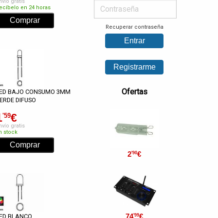
nvío gratis
ecíbelo en 24 horas
Recuperar contraseña
Ofertas
ED BAJO CONSUMO 3MM
ERDE DIFUSO
1
€
'59
nvío gratis
n stock
2
€
'90
74
€
'99
ED BLANCO