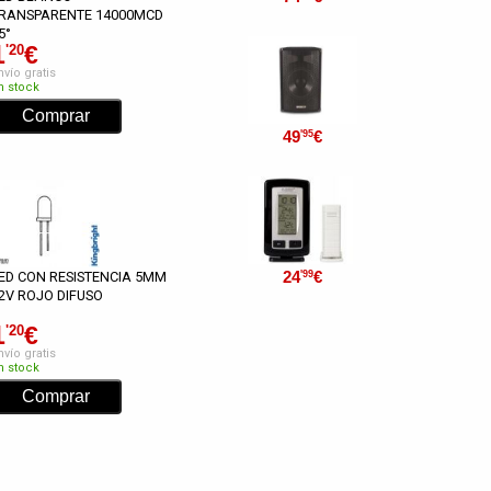
RANSPARENTE 14000MCD
5°
1
€
'20
nvío gratis
n stock
49
€
'95
24
€
'99
ED CON RESISTENCIA 5MM
2V ROJO DIFUSO
1
€
'20
nvío gratis
n stock