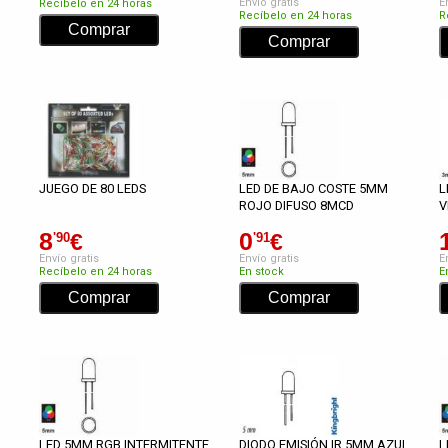
Envío gratis
E
Recíbelo en 24 horas
Recíbelo en 24 horas
R
JUEGO DE 80 LEDS
LED DE BAJO COSTE 5MM
L
ROJO DIFUSO 8MCD
V
8
0
€
€
'90
'91
Envío gratis
Envío gratis
E
Recíbelo en 24 horas
En stock
E
LED 5MM RGB INTERMITENTE
DIODO EMISIÓN IR 5MM AZUL
L