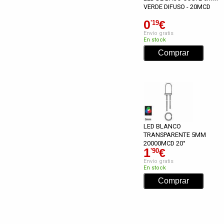
VERDE DIFUSO - 20MCD
0
€
'19
Envío gratis
En stock
LED BLANCO
TRANSPARENTE 5MM
20000MCD 20°
1
€
'90
Envío gratis
En stock