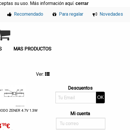
, aceptas su uso. Más información
aquí
.
cerrar
Recomendado
Para regalar
Novedades
S
MAS PRODUCTOS
Ver:
Descuentos
IODO ZENER 4.7V 1.3W
Mi cuenta
3
€
'99