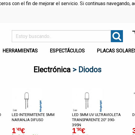
rceros con el fin de mejorar el servicio. Si continuas navegando
HERRAMIENTAS
ESPECTÁCULOS
PLACAS SOLARE
Electrónica
> Diodos
O
LED INTERMITENTE 5MM
LED 5MM UV ULTRAVIOLETA
D
NARANJA DIFUSO
TRANSPARENTE 20° 390-
395N
1
1
€
€
'49
'90