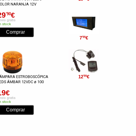
OLOR NARANJA 12V
29
€
'90
nvío gratis
n stock
7
€
'99
12
€
'99
ÁMPARA ESTROBOSCÓPICA
EDS ÁMBAR 12VDC ø 100
19
€
nvío gratis
n stock