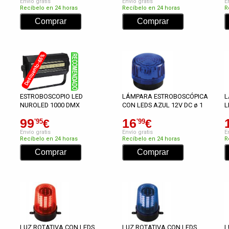
Envío gratis
Envío gratis
E
Recíbelo en 24 horas
Recíbelo en 24 horas
R
Descuento -65%
ESTROBOSCOPIO LED
LÁMPARA ESTROBOSCÓPICA
L
NUROLED 1000 DMX
CON LEDS AZUL 12V DC ø 1
L
99
16
€
€
'95
'99
Envío gratis
Envío gratis
E
Recíbelo en 24 horas
Recíbelo en 24 horas
R
LUZ ROTATIVA CON LEDS
LUZ ROTATIVA CON LEDS
L