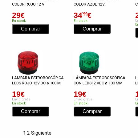
COLOR ROJO 12 V
COLOR AZUL 12V
C
29
34
€
€
'99
E
En stock
En stock
E
LÁMPARA ESTROBOSCÓPICA
LÁMPARA ESTROBOSCÓPICA
L
LEDS ROJO 12V DC ø 100 M
CON LEDS12 VDC ø 100 MM
L
19
19
€
€
Envío gratis
Envío gratis
E
En stock
En stock
E
1
2
Siguiente