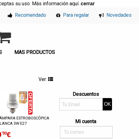
, aceptas su uso. Más información
aquí
.
cerrar
Recomendado
Para regalar
Novedades
S
MAS PRODUCTOS
Ver:
Descuentos
ÁMPARA ESTROBOSCÓPICA
Mi cuenta
LANCA 3W E27
9
€
'90