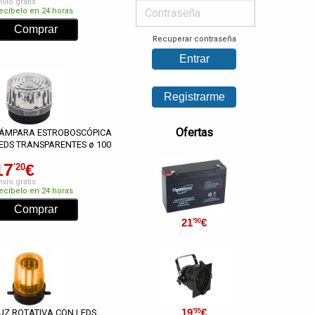
nvío gratis
ecíbelo en 24 horas
Recuperar contraseña
Ofertas
ÁMPARA ESTROBOSCÓPICA
EDS TRANSPARENTES ø 100
17
€
'20
nvío gratis
ecíbelo en 24 horas
21
€
'90
19
€
'95
UZ ROTATIVA CON LEDS