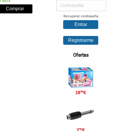
n stock
Recuperar contraseña
Ofertas
19
€
'99
2
€
'59