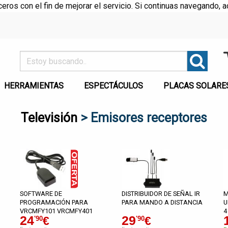
rceros con el fin de mejorar el servicio. Si continuas navegando
HERRAMIENTAS
ESPECTÁCULOS
PLACAS SOLARE
Televisión
> Emisores receptores
SOFTWARE DE
DISTRIBUIDOR DE SEÑAL IR
M
PROGRAMACIÓN PARA
PARA MANDO A DISTANCIA
U
VRCMFY101 VRCMFY401
4
24
29
€
€
'90
'90