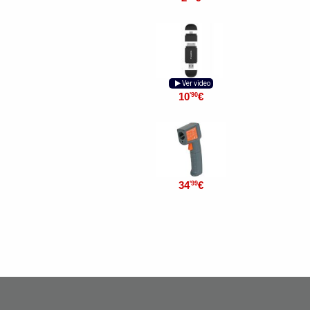
Ver video
10
€
'90
34
€
'99