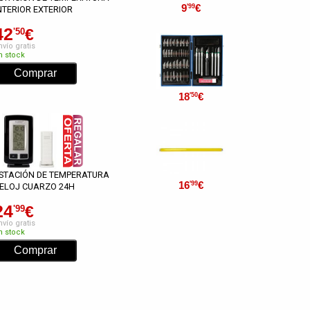
9
€
'99
NTERIOR EXTERIOR
42
€
'50
nvío gratis
n stock
18
€
'50
STACIÓN DE TEMPERATURA
16
€
'99
ELOJ CUARZO 24H
24
€
'99
nvío gratis
n stock