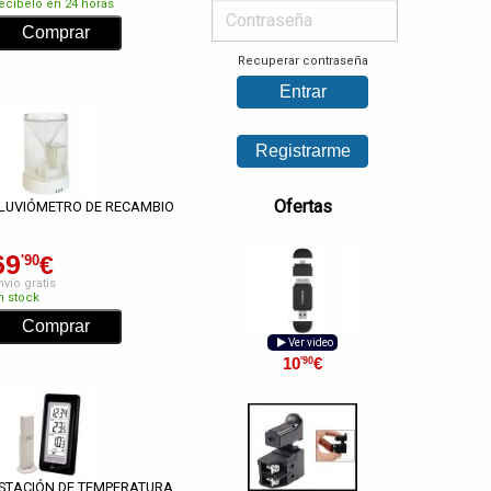
ecíbelo en 24 horas
Recuperar contraseña
Ofertas
LUVIÓMETRO DE RECAMBIO
69
€
'90
nvío gratis
n stock
Ver video
10
€
'90
STACIÓN DE TEMPERATURA