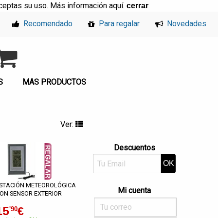
, aceptas su uso. Más información
aquí
.
cerrar
Recomendado
Para regalar
Novedades
S
MAS PRODUCTOS
Ver:
Descuentos
STACIÓN METEOROLÓGICA
Mi cuenta
ON SENSOR EXTERIOR
15
€
'90