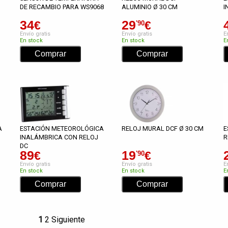
DE RECAMBIO PARA WS9068
ALUMINIO Ø 30 CM
I
34
29
€
€
'90
Envío gratis
Envío gratis
E
En stock
En stock
E
A
ESTACIÓN METEOROLÓGICA
RELOJ MURAL DCF Ø 30 CM
E
INALÁMBRICA CON RELOJ
R
DC
89
19
€
€
'90
Envío gratis
Envío gratis
E
En stock
En stock
E
1
2
Siguiente