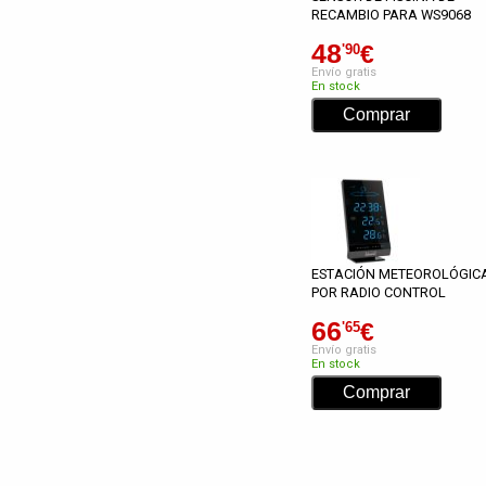
RECAMBIO PARA WS9068
48
€
'90
Envío gratis
En stock
ESTACIÓN METEOROLÓGIC
POR RADIO CONTROL
66
€
'65
Envío gratis
En stock