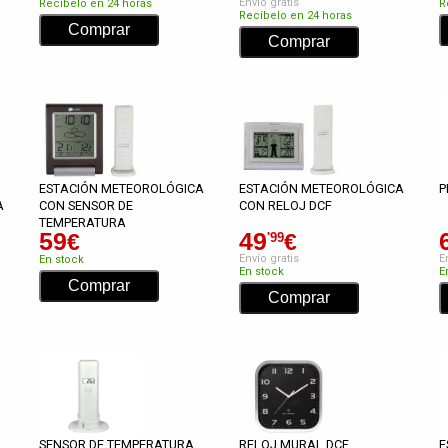
Envío gratis
Recíbelo en 24 horas
R
Recíbelo en 24 horas
ESTACIÓN METEOROLÓGICA
ESTACIÓN METEOROLÓGICA
P
A
CON SENSOR DE
CON RELOJ DCF
TEMPERATURA
59
49
€
€
'99
Envío gratis
E
En stock
En stock
E
SENSOR DE TEMPERATURA
RELOJ MURAL DCF
E