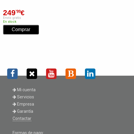
249
€
'99
Envío gratis
En stock
Mi cuenta
Servicios
Empresa
Garantía
Contactar
Formas de pago: