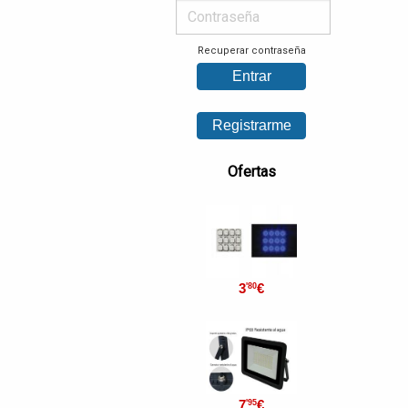
Recuperar contraseña
Ofertas
3
€
'80
7
€
'95