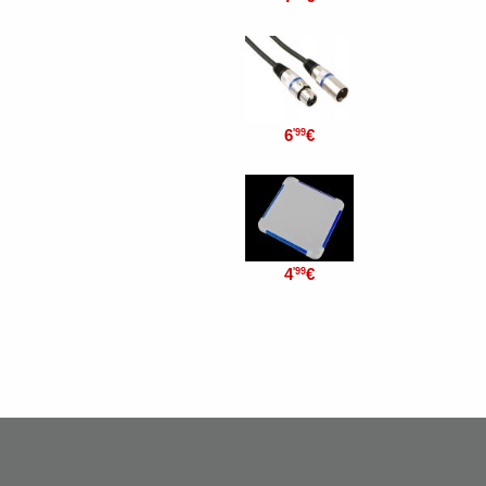
6
€
'99
4
€
'99