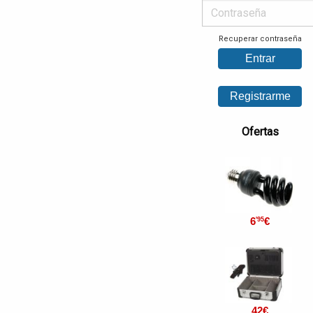
Recuperar contraseña
Ofertas
6
€
'95
42
€