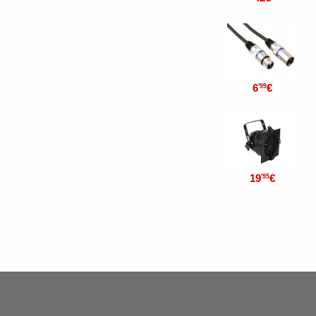
6
€
'99
19
€
'95