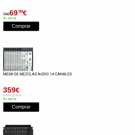
69
€
'99
79€
En stock
MESA DE MEZCLAS AUDIO 14 CANALES
359
€
Envío gratis
En stock