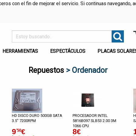
rceros con el fin de mejorar el servicio. Si continuas navegando
HERRAMIENTAS
ESPECTÁCULOS
PLACAS SOLARE
Repuestos
> Ordenador
HD DISCO DURO 500GB SATA
PROCESADOR INTEL
H
3.5" 7200RPM
5816B097 SLB53 2.00 3M
S
1066 CPU
9
8
€
€
'50