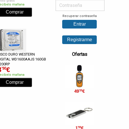
nvío gratis
ecíbelo mañana
Recuperar contraseña
Ofertas
ISCO DURO WESTERN
IGITAL WD1600AAJS 160GB
200RP
8
€
'90
ecíbelo mañana
49
€
'20
1
€
'99