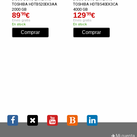
TOSHIBA HDTB520EK3AA
TOSHIBA HDTB540EK3CA
2000 GB
4000 GB
89
129
€
€
'99
'99
Envío gratis
Envío gratis
En stock
En stock
Mi cuenta