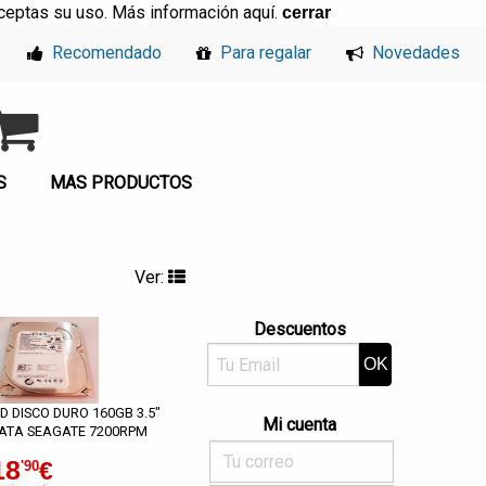
, aceptas su uso. Más información
aquí
.
cerrar
Recomendado
Para regalar
Novedades
S
MAS PRODUCTOS
Ver:
Descuentos
D DISCO DURO 160GB 3.5"
Mi cuenta
ATA SEAGATE 7200RPM
18
€
'90