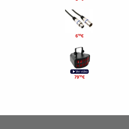
6
€
'99
Ver video
79
€
'95