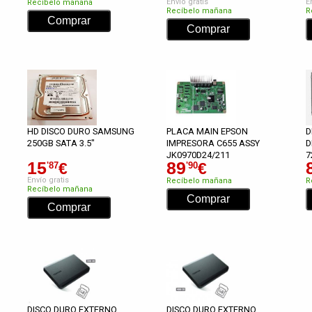
Envío gratis
E
Recíbelo mañana
Recíbelo mañana
R
HD DISCO DURO SAMSUNG
PLACA MAIN EPSON
D
250GB SATA 3.5"
IMPRESORA C655 ASSY
D
JK0970D24/211
7
15
89
€
€
'87
'90
Envío gratis
Recíbelo mañana
R
Recíbelo mañana
DISCO DURO EXTERNO
DISCO DURO EXTERNO