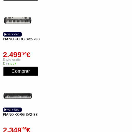
ver vídeo
PIANO KORG SV2-73S
2.499
€
'94
Envío gratis
En stock
ver vídeo
PIANO KORG SV2-88
2.349
€
'95