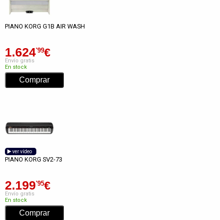
PIANO KORG G1B AIR WASH
1.624
€
'99
Envío gratis
En stock
ver vídeo
PIANO KORG SV2-73
2.199
€
'95
Envío gratis
En stock