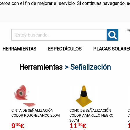
rceros con el fin de mejorar el servicio. Si continuas navegando
HERRAMIENTAS
ESPECTÁCULOS
PLACAS SOLARE
Herramientas
> Señalización
CINTA DE SEÑALIZACIÓN
CONO DE SEÑALIZACIÓN
C
COLOR ROJO/BLANCO 250M
COLOR AMARILLO NEGRO
C
30CM
5
9
11
€
€
'90
'90