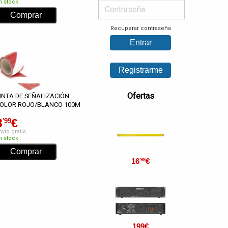
n stock
Recuperar contraseña
Ofertas
INTA DE SEÑALIZACIÓN
OLOR ROJO/BLANCO 100M
3
€
'99
nvío gratis
n stock
16
€
'99
199
€