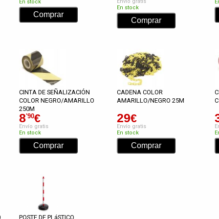
Envío gratis
En stock
E
En stock
CINTA DE SEÑALIZACIÓN
CADENA COLOR
C
COLOR NEGRO/AMARILLO
AMARILLO/NEGRO 25M
C
250M
8
29
€
€
'90
Envío gratis
Envío gratis
E
En stock
En stock
E
0
POSTE DE PLáSTICO