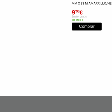
MM X 33 M AMARRILLO/NE
9
€
'90
Envío gratis
En stock