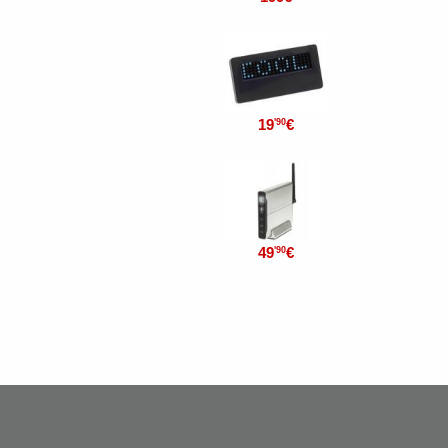
19
€
'90
49
€
'90