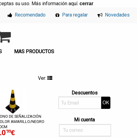
, aceptas su uso. Más información
aquí
.
cerrar
Recomendado
Para regalar
Novedades
S
MAS PRODUCTOS
Ver:
Descuentos
ONO DE SEÑALIZACIÓN
Mi cuenta
OLOR AMARILLO/NEGRO
0CM
10
€
'99