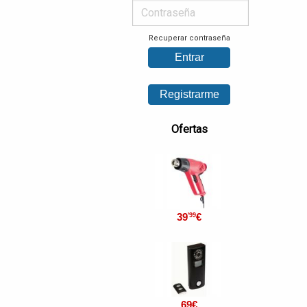
Recuperar contraseña
Ofertas
39
€
'99
69
€