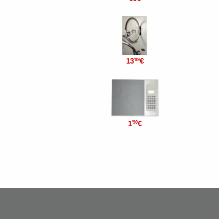
13
€
'99
1
€
'90