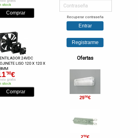
nvío gratis
n stock
Recuperar contraseña
Ofertas
ENTILADOR 24VDC
OJINETE LISO 120 X 120 X
8MM
11
€
'90
nvío gratis
n stock
29
€
'90
2
€
'90