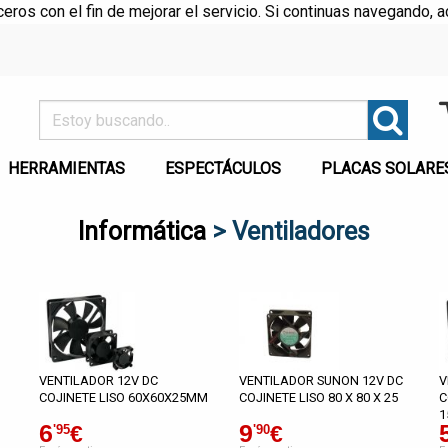
rceros con el fin de mejorar el servicio. Si continuas navegando
HERRAMIENTAS
ESPECTÁCULOS
PLACAS SOLARE
Informática
> Ventiladores
VENTILADOR 12V DC
VENTILADOR SUNON 12V DC
V
COJINETE LISO 60X60X25MM
COJINETE LISO 80 X 80 X 25
C
1
6
9
€
€
'95
'90