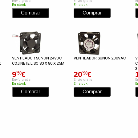
Envío gratis
Envío gratis
E
En stock
En stock
E
VENTILADOR SUNON 24VDC
VENTILADOR SUNON 230VAC
V
0
COJINETE LISO 80 X 80 X 25M
C
3
9
20
€
€
'50
'90
Envío gratis
Envío gratis
E
En stock
En stock
E