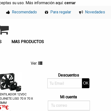
, aceptas su uso. Más información
aquí
.
cerrar
Recomendado
Para regalar
Novedades
S
MAS PRODUCTOS
Ver:
Descuentos
ENTILADOR 12VDC
Mi cuenta
OJINETE LISO 70 X 70 X
5MM
5
€
'99