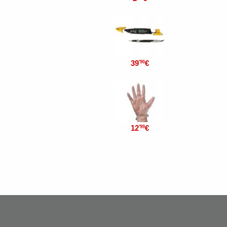
39
€
'90
12
€
'99