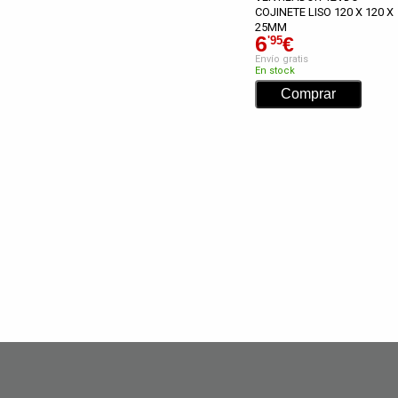
COJINETE LISO 120 X 120 X
25MM
6
€
'95
Envío gratis
En stock